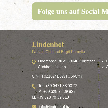
Folge uns auf Social M
Lindenhof
Familie Otto und Birgit Pomella
Obergasse 30 A 39040 Kurtatsch
Südtirol – Italien
A
CIN: IT021024B5WTU66CYY
Tel. +39 0471 88 00 72
M. +39 328 78 39 828
M. +39 328 78 39 810
info@lindenhof.bz