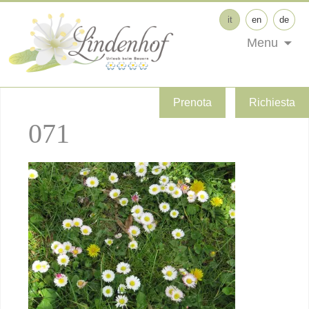
it
en
de
Menu
Prenota
Richiesta
071