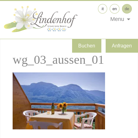
it
en
de
Menu
Buchen
Anfragen
wg_03_aussen_01