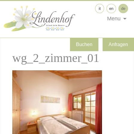
it
en
de
Menu
Buchen
Anfragen
wg_2_zimmer_01