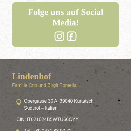
Folge uns auf Social
Media!
Lindenhof
Familie Otto und Birgit Pomella
Obergasse 30 A 39040 Kurtatsch
Südtirol – Italien
CIN: IT021024B5WTU66CYY
Tel. +39 0471 88 00 72