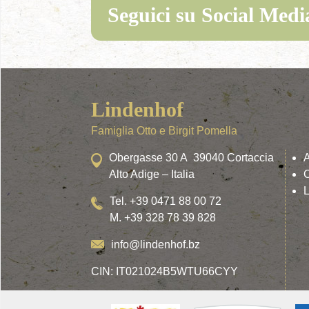
Seguici su Social Medi
Lindenhof
Famiglia Otto e Birgit Pomella
Obergasse 30 A 39040 Cortaccia
Alto Adige – Italia
C
L
Tel. +39 0471 88 00 72
M. +39 328 78 39 828
info@lindenhof.bz
CIN: IT021024B5WTU66CYY