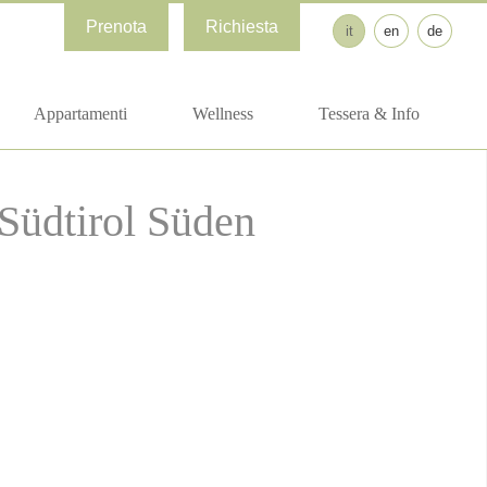
Prenota
Richiesta
it
en
de
Appartamenti
Wellness
Tessera & Info
Südtirol Süden