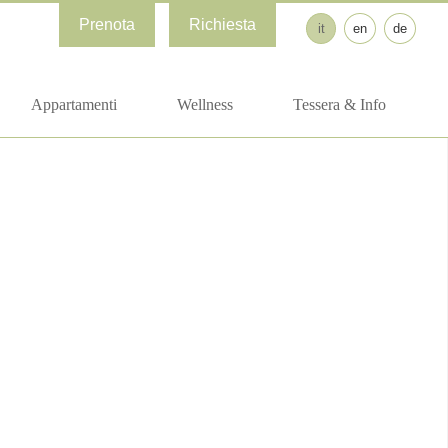
Prenota
Richiesta
it
en
de
Appartamenti
Wellness
Tessera & Info