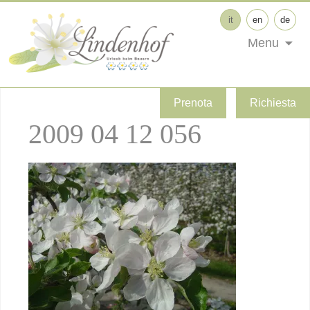
it
en
de
Menu
Prenota
Richiesta
2009 04 12 056