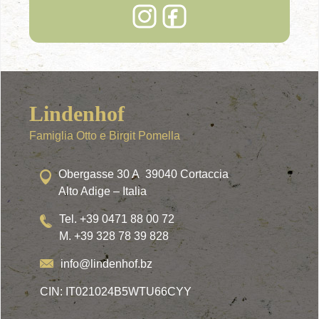
Lindenhof
Famiglia Otto e Birgit Pomella
Obergasse 30 A 39040 Cortaccia
Alto Adige – Italia
Tel. +39 0471 88 00 72
M. +39 328 78 39 828
info@lindenhof.bz
CIN: IT021024B5WTU66CYY