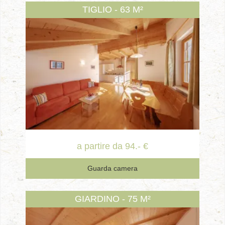
TIGLIO - 63 M²
a partire da 94.- €
Guarda camera
GIARDINO - 75 M²