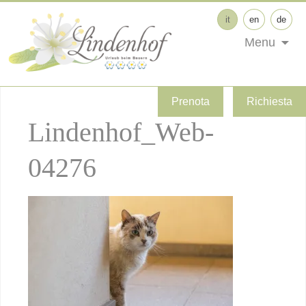
it
en
de
Menu
Prenota
Richiesta
Lindenhof_Web-
04276