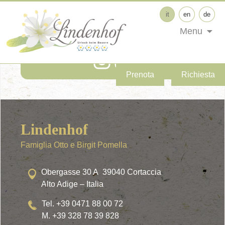
it
en
de
Menu
Seguici su Social Media!
Prenota
Richiesta
Lindenhof
Famiglia Otto e Birgit Pomella
Obergasse 30 A 39040 Cortaccia
Alto Adige – Italia
Tel. +39 0471 88 00 72
M. +39 328 78 39 828