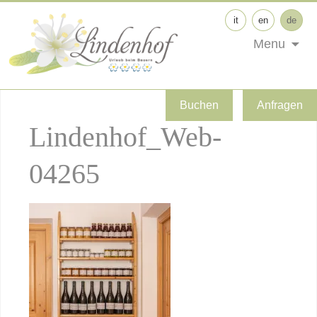
it
en
de
Menu
Buchen
Anfragen
Lindenhof_Web-
04265