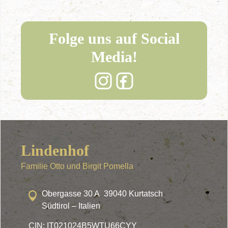
Folge uns auf Social
Media!
Lindenhof
Familie Otto und Birgit Pomella
Obergasse 30 A 39040 Kurtatsch
Südtirol – Italien
CIN: IT021024B5WTU66CYY