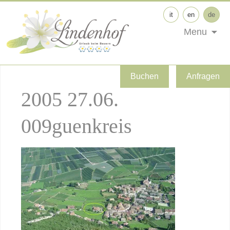
it
en
de
Menu
Buchen
Anfragen
2005 27.06.
009guenkreis