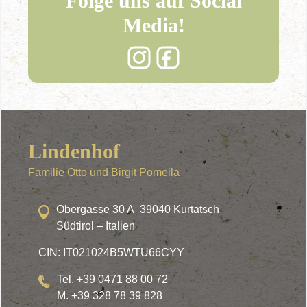
Folge uns auf Social
Media!
Lindenhof
Familie Otto und Birgit Pomella
Obergasse 30 A 39040 Kurtatsch
Südtirol – Italien
CIN: IT021024B5WTU66CYY
Tel. +39 0471 88 00 72
M. +39 328 78 39 828