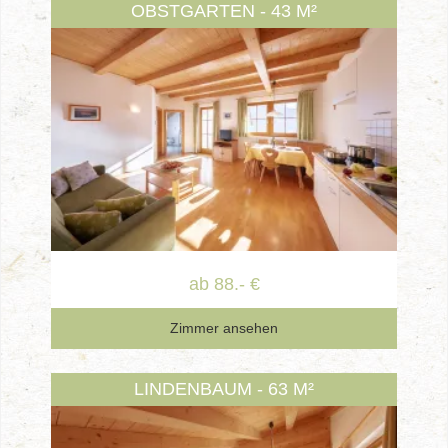
OBSTGARTEN - 43 M²
ab 88.- €
Zimmer ansehen
LINDENBAUM - 63 M²