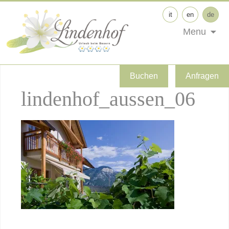
it
en
de
Menu
Buchen
Anfragen
lindenhof_aussen_06