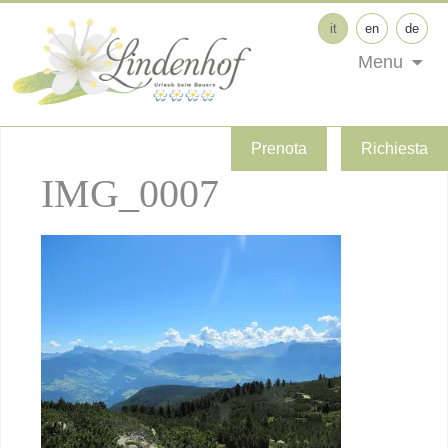
it
en
de
Menu
Prenota
Richiesta
IMG_0007