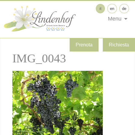
it
en
de
Menu
Prenota
Richiesta
IMG_0043