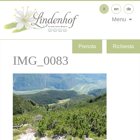
it
en
de
Menu
Prenota
Richiesta
IMG_0083