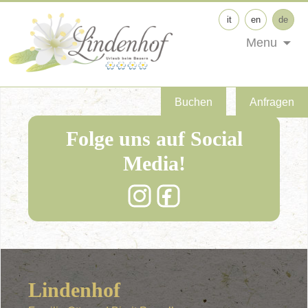
it
en
de
Menu
Buchen
Anfragen
Folge uns auf Social
Media!
Lindenhof