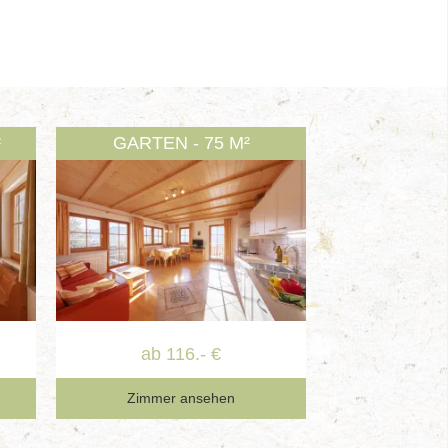
²
GARTEN - 75 M²
ab 116.- €
Zimmer ansehen