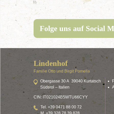
Folge uns auf Social M
Lindenhof
Familie Otto und Birgit Pomella
Obergasse 30 A 39040 Kurtatsch
Südtirol – Italien
A
CIN: IT021024B5WTU66CYY
Tel. +39 0471 88 00 72
M. +39 328 78 39 828