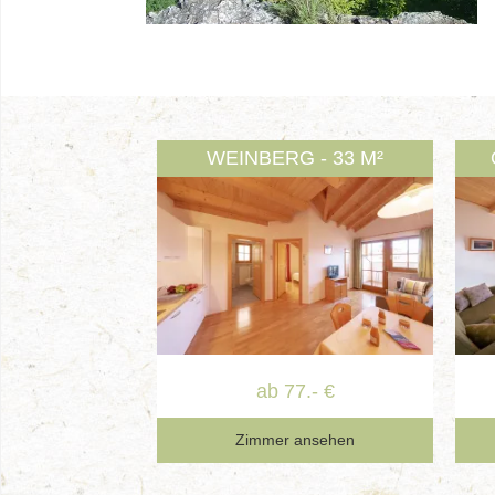
WEINBERG - 33 M²
ab 77.- €
Zimmer ansehen