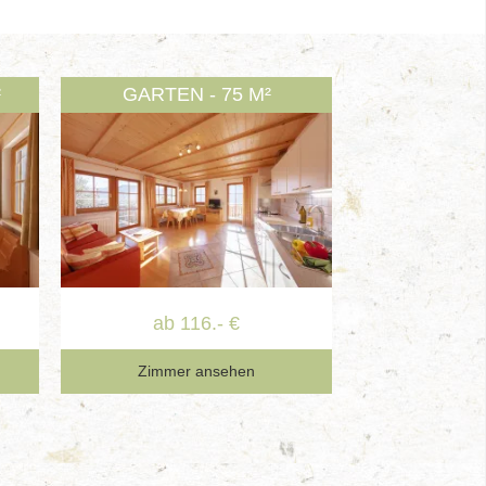
²
GARTEN - 75 M²
ab 116.- €
Zimmer ansehen