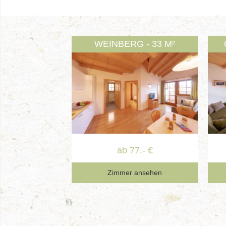
WEINBERG - 33 M²
ab 77.- €
Zimmer ansehen