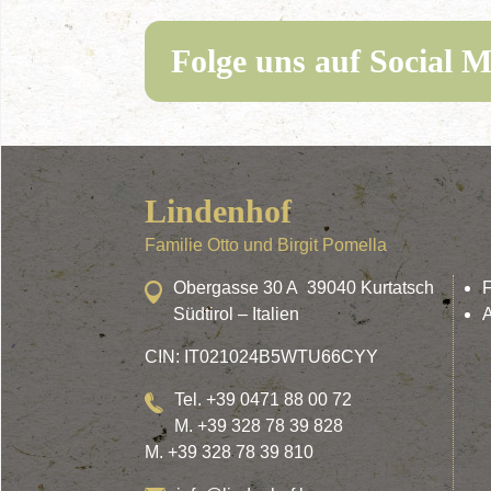
Folge uns auf Social M
Lindenhof
Familie Otto und Birgit Pomella
Obergasse 30 A 39040 Kurtatsch
Südtirol – Italien
A
CIN: IT021024B5WTU66CYY
Tel. +39 0471 88 00 72
M. +39 328 78 39 828
M. +39 328 78 39 810