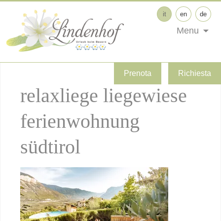
it
en
de
Menu
Prenota
Richiesta
relaxliege liegewiese
ferienwohnung
südtirol