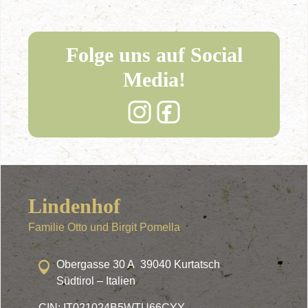
Folge uns auf Social
Media!
Lindenhof
Familie Otto und Birgit Pomella
Obergasse 30 A 39040 Kurtatsch
Südtirol – Italien
CIN: IT021024B5WTU66CYY