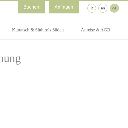
Buchen
Anfragen
it
en
de
Kurtatsch & Südtirols Süden
Anreise & AGB
hnung