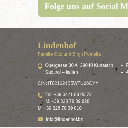
Folge uns auf Social M
Lindenhof
Familie Otto und Birgit Pomella
Obergasse 30 A 39040 Kurtatsch
Südtirol – Italien
A
CIN: IT021024B5WTU66CYY
Tel. +39 0471 88 00 72
M. +39 328 78 39 828
M. +39 328 78 39 810
info@lindenhof.bz