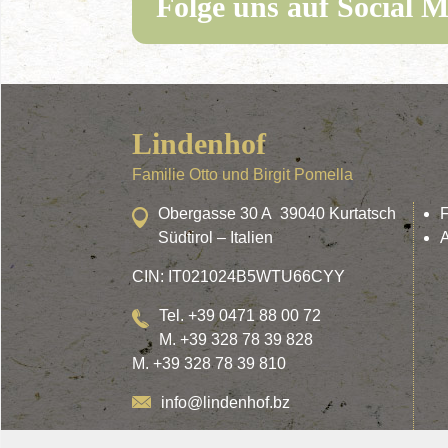
Folge uns auf Social M
Lindenhof
Familie Otto und Birgit Pomella
Obergasse 30 A 39040 Kurtatsch
Südtirol – Italien
A
CIN: IT021024B5WTU66CYY
Tel. +39 0471 88 00 72
M. +39 328 78 39 828
M. +39 328 78 39 810
info@lindenhof.bz