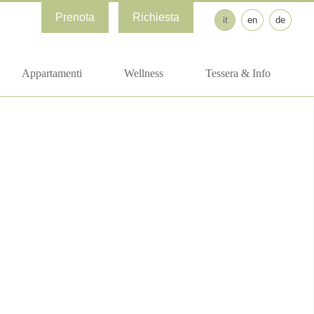
Prenota
Richiesta
it
en
de
Appartamenti
Wellness
Tessera & Info