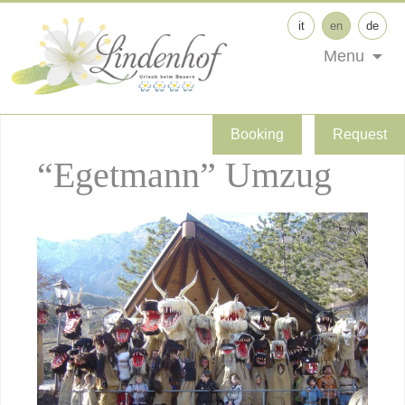
it
en
de
Menu
Booking
Request
“Egetmann” Umzug