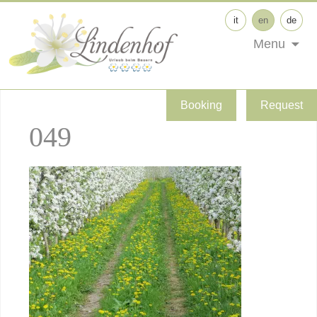
it
en
de
Menu
Booking
Request
049