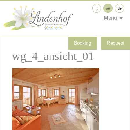
it
en
de
Menu
Booking
Request
wg_4_ansicht_01