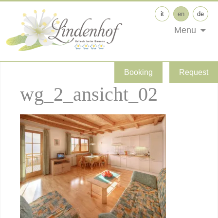
it
en
de
Menu
Booking
Request
wg_2_ansicht_02