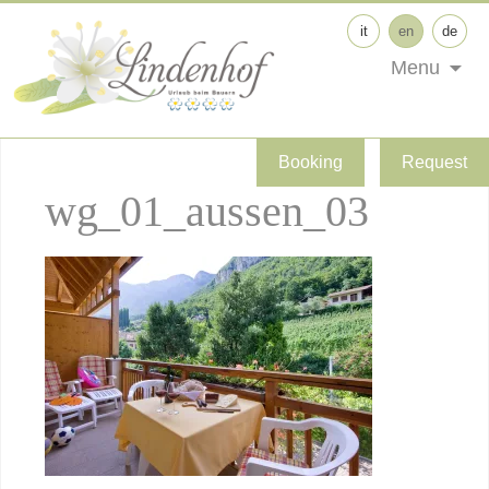
it
en
de
Menu
Booking
Request
wg_01_aussen_03