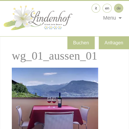
it
en
de
Menu
Buchen
Anfragen
wg_01_aussen_01