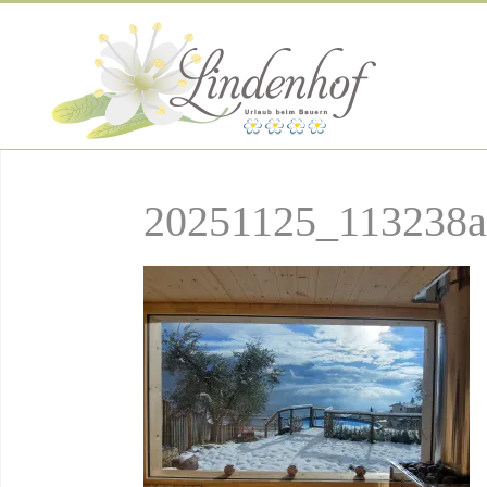
20251125_113238a