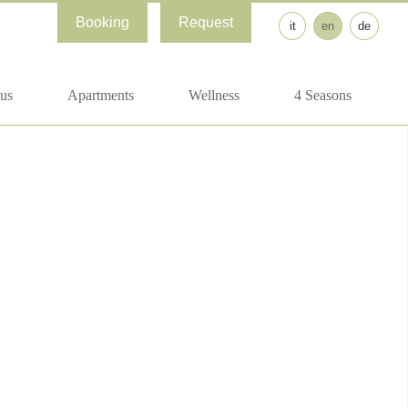
Booking
Request
it
en
de
us
Apartments
Wellness
4 Seasons